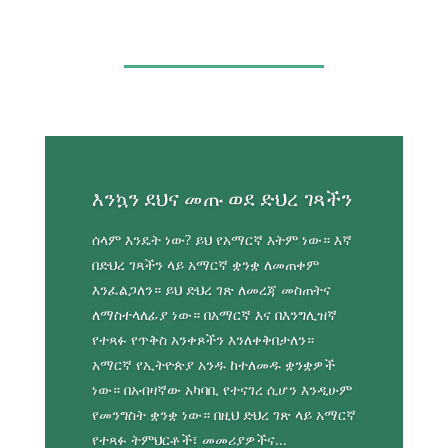
እንኳን ደህና መጡ ወደ ድህረ ገጻችን
ሰላም እንዴት ነው? ይህ የአማርኛ እትም ነው። እኛ
በድህረ ገጻችን ላይ አማርኛ ቋንቋ ለመጠቀም
እንፈልጋለን። ይህ ድህረ ገጽ ለመረጃ መስጠትና
ለማስተላለፊያ ነው። በአማርኛ እና በእንግሊዝኛ
የተጻፉ የጥቅስ አንቀጾችን እንለቀቅበታለን።
አማርኛ የኢትዮጵያ አንዱ ከተለመዱ ቋንቋዎች
ነው። በአብዛኛው አካባቢ የተናገረ ሲሆን እንዲሁም
የመንግስት ቋንቋ ነው። በዚህ ድህረ ገጽ ላይ አማርኛ
የተጻፉ ትምህርቶች፣ መመሪያዎችና...