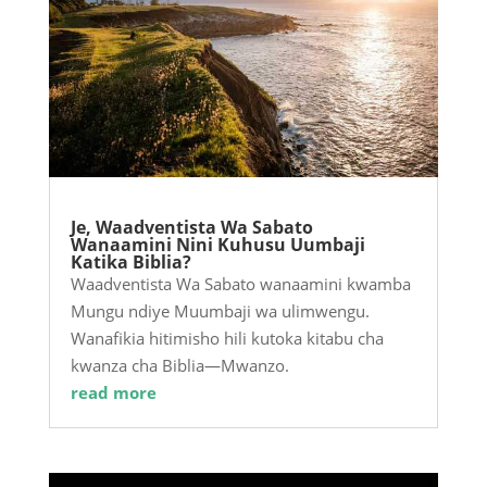
Je, Waadventista Wa Sabato
Wanaamini Nini Kuhusu Uumbaji
Katika Biblia?
Waadventista Wa Sabato wanaamini kwamba
Mungu ndiye Muumbaji wa ulimwengu.
Wanafikia hitimisho hili kutoka kitabu cha
kwanza cha Biblia—Mwanzo.
read more