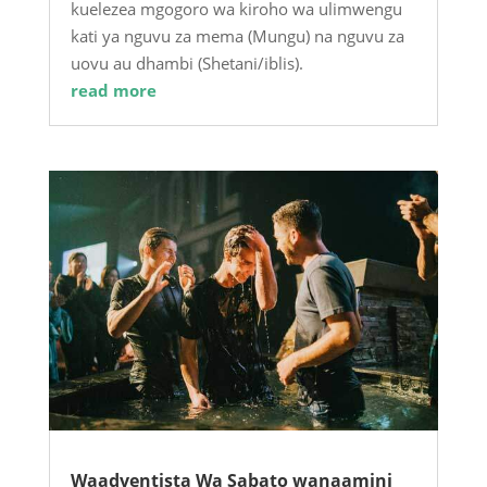
kuelezea mgogoro wa kiroho wa ulimwengu
kati ya nguvu za mema (Mungu) na nguvu za
uovu au dhambi (Shetani/iblis).
read more
Waadventista Wa Sabato wanaamini