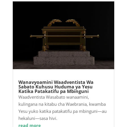
Wanavyoamini Waadventista Wa
Sabato Kuhusu Huduma ya Yesu
Katika Patakatifu pa Mbinguni
Waadventista Wasabato wanaamini,
kulingana na kitabu cha Waebrania, kwamba
Yesu yuko katika patakatifu pa mbinguni—au
hekaluni—sasa hivi.
read more