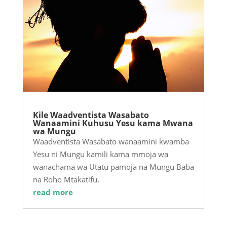
Kile Waadventista Wasabato
Wanaamini Kuhusu Yesu kama Mwana
wa Mungu
Waadventista Wasabato wanaamini kwamba
Yesu ni Mungu kamili kama mmoja wa
wanachama wa Utatu pamoja na Mungu Baba
na Roho Mtakatifu.
read more