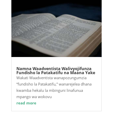
Namna Waadventista Walivyojifunza
Fundisho la Patakatifu na Maana Yake
Wakati Waadventista wanapozungumzia
“fundisho la Patakatifu,” wanarejelea dhana
kwamba hekalu la mbinguni linafunua
mpango wa wokovu
read more